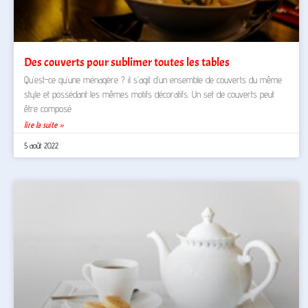
Des couverts pour sublimer toutes les tables
Qu’est-ce qu’une ménagère ? il s’agit d’un ensemble de couverts du même
style et possédant les mêmes motifs décoratifs. Un set de couverts peut
être composé
lire la suite »
5 août 2022