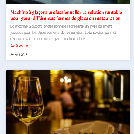
Machine à glaçons professionnelle : La solution rentable
pour gérer différentes formes de glace en restauration
La machine à glaçons professionnelle représente un investissement
judicieux pour les établissements de restauration. Cette solution permet
d’assurer une production de glace constante et de
lire la suite »
24 avril 2025