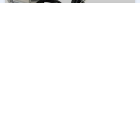
Quel le meilleur tournebroche du moment ?
La décision est prise ! L’année prochaine, vous voulez devenir un as du BBQ
! Afin de servir à vos amis et à votre famille
lire la suite »
7 mai 2021