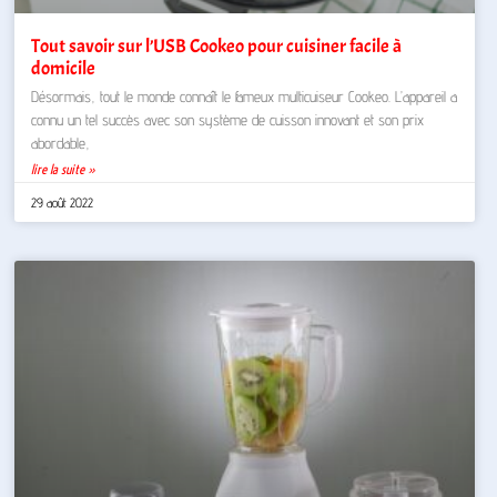
Tout savoir sur l’USB Cookeo pour cuisiner facile à
domicile
Désormais, tout le monde connaît le fameux multicuiseur Cookeo. L’appareil a
connu un tel succès avec son système de cuisson innovant et son prix
abordable,
lire la suite »
29 août 2022