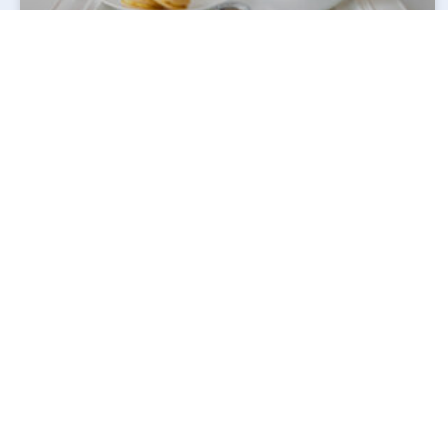
La selection des meilleures theieres de cette annee
La théière et un récipient dont on sert pour servir le thé. En ce moment, la
théière est à la fois une bouilloire qui réchauffe
lire la suite »
15 juin 2021