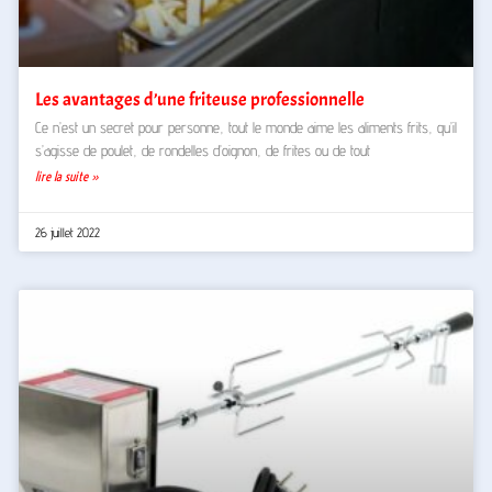
Les avantages d’une friteuse professionnelle
Ce n’est un secret pour personne, tout le monde aime les aliments frits, qu’il
s’agisse de poulet, de rondelles d’oignon, de frites ou de tout
lire la suite »
26 juillet 2022