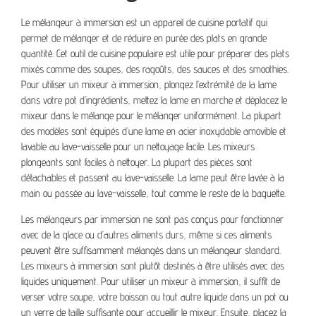
Le mélangeur à immersion est un appareil de cuisine portatif qui
permet de mélanger et de réduire en purée des plats en grande
quantité. Cet outil de cuisine populaire est utile pour préparer des plats
mixés comme des soupes, des ragoûts, des sauces et des smoothies.
Pour utiliser un mixeur à immersion, plongez l’extrémité de la lame
dans votre pot d’ingrédients, mettez la lame en marche et déplacez le
mixeur dans le mélange pour le mélanger uniformément. La plupart
des modèles sont équipés d’une lame en acier inoxydable amovible et
lavable au lave-vaisselle pour un nettoyage facile. Les mixeurs
plongeants sont faciles à nettoyer. La plupart des pièces sont
détachables et passent au lave-vaisselle. La lame peut être lavée à la
main ou passée au lave-vaisselle, tout comme le reste de la baguette.
Les mélangeurs par immersion ne sont pas conçus pour fonctionner
avec de la glace ou d’autres aliments durs, même si ces aliments
peuvent être suffisamment mélangés dans un mélangeur standard.
Les mixeurs à immersion sont plutôt destinés à être utilisés avec des
liquides uniquement. Pour utiliser un mixeur à immersion, il suffit de
verser votre soupe, votre boisson ou tout autre liquide dans un pot ou
un verre de taille suffisante pour accueillir le mixeur. Ensuite, placez la