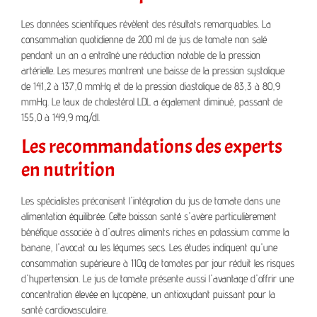
Les données scientifiques révèlent des résultats remarquables. La
consommation quotidienne de 200 ml de jus de tomate non salé
pendant un an a entraîné une réduction notable de la pression
artérielle. Les mesures montrent une baisse de la pression systolique
de 141,2 à 137,0 mmHg et de la pression diastolique de 83,3 à 80,9
mmHg. Le taux de cholestérol LDL a également diminué, passant de
155,0 à 149,9 mg/dl.
Les recommandations des experts
en nutrition
Les spécialistes préconisent l'intégration du jus de tomate dans une
alimentation équilibrée. Cette boisson santé s'avère particulièrement
bénéfique associée à d'autres aliments riches en potassium comme la
banane, l'avocat ou les légumes secs. Les études indiquent qu'une
consommation supérieure à 110g de tomates par jour réduit les risques
d'hypertension. Le jus de tomate présente aussi l'avantage d'offrir une
concentration élevée en lycopène, un antioxydant puissant pour la
santé cardiovasculaire.