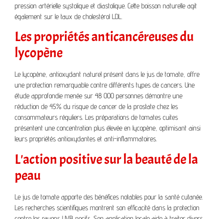
pression artérielle systolique et diastolique. Cette boisson naturelle agit
également sur le taux de cholestérol LDL.
Les propriétés anticancéreuses du
lycopène
Le lycopène, antioxydant naturel présent dans le jus de tomate, offre
une protection remarquable contre différents types de cancers. Une
étude approfondie menée sur 48 000 personnes démontre une
réduction de 45% du risque de cancer de la prostate chez les
consommateurs réguliers. Les préparations de tomates cuites
présentent une concentration plus élevée en lycopène, optimisant ainsi
leurs propriétés antioxydantes et anti-inflammatoires.
L'action positive sur la beauté de la
peau
Le jus de tomate apporte des bénéfices notables pour la santé cutanée.
Les recherches scientifiques montrent son efficacité dans la protection
contre les rayons UVB nocifs. Son application locale aide à traiter divers