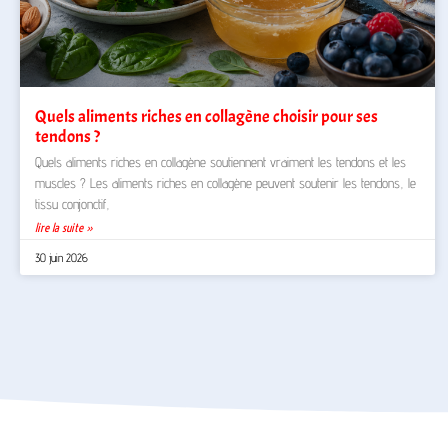
Quels aliments riches en collagène choisir pour ses
tendons ?
Quels aliments riches en collagène soutiennent vraiment les tendons et les
muscles ? Les aliments riches en collagène peuvent soutenir les tendons, le
tissu conjonctif,
lire la suite »
30 juin 2026