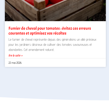
Fumier de cheval pour tomates : évitez ces erreurs
courantes et optimisez vos récoltes
Le fumier de cheval représente depuis des générations un allié précieux
pour les jardiniers désireux de cultiver des tomates savoureuses et
abondantes. Cet amendement naturel,
lire la suite »
22 mai 2026